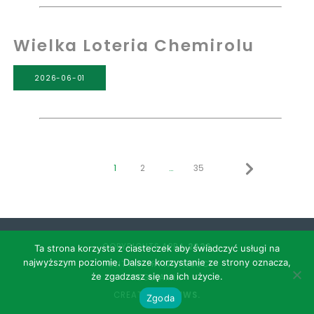
Wielka Loteria Chemirolu
2026-06-01
1
2
…
35
COPYRIGHTS APRA
2026
Ta strona korzysta z ciasteczek aby świadczyć usługi na
najwyższym poziomie. Dalsze korzystanie ze strony oznacza,
POLITYKA PRYWATNOŚCI
że zgadzasz się na ich użycie.
REGULAMIN
CREATED BY
SNWS.
Zgoda