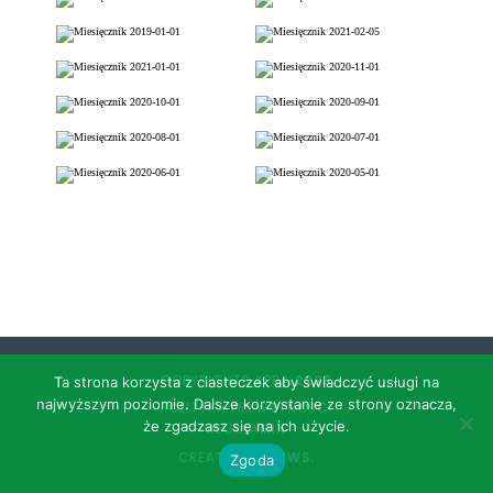
COPYRIGHTS APRA
2026
Ta strona korzysta z ciasteczek aby świadczyć usługi na
najwyższym poziomie. Dalsze korzystanie ze strony oznacza,
POLITYKA PRYWATNOŚCI
że zgadzasz się na ich użycie.
REGULAMIN
CREATED BY
SNWS.
Zgoda