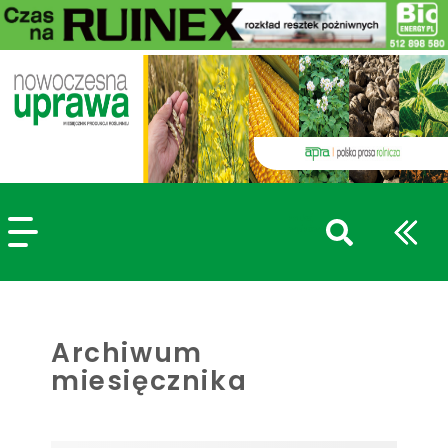
szukaj
wpisów
WPISZ CO NAJMNIEJ 3 ZNAKI
Archiwum
miesięcznika