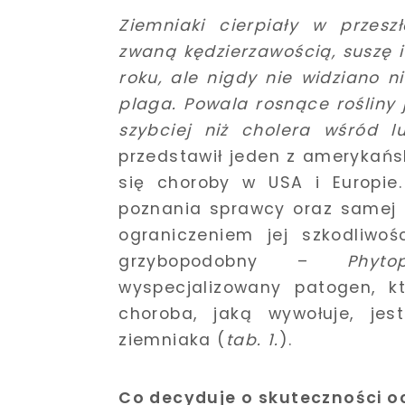
Ziemniaki cierpiały w przesz
zwaną kędzierzawością, suszę i
roku, ale nigdy nie widziano n
plaga. Powala rosnące rośliny j
szybciej niż cholera wśród lu
przedstawił jeden z amerykańs
się choroby w USA i Europie
poznania sprawcy oraz samej 
ograniczeniem jej szkodliwoś
grzybopodobny –
Phyt
wyspecjalizowany patogen, kt
choroba, jaką wywołuje, jes
ziemniaka (
tab. 1.
).
Co decyduje o skuteczności o