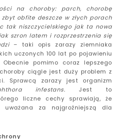
łości na choroby: parch, chorobę
 zbyt obfite deszcze w złych porach
ic tak niszczycielskiego jak ta nowa
ak szron latem i rozprzestrzenia się
dzi
– taki opis zarazy ziemniaka
kich uczonych 100 lat po pojawieniu
. Obecnie pomimo coraz lepszego
choroby ciągle jest duży problem z
ci. Sprawcą zarazy jest organizm
ophthora infestans.
Jest to
órego liczne cechy sprawiają, że
t uważana za najgroźniejszą dla
chrony