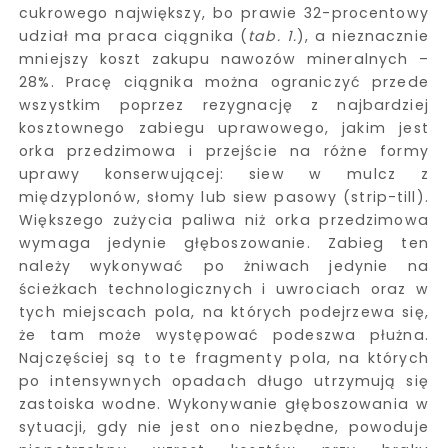
cukrowego największy, bo prawie 32-procentowy
udział ma praca ciągnika (
tab. 1.
), a nieznacznie
mniejszy koszt zakupu nawozów mineralnych –
28%. Pracę ciągnika można ograniczyć przede
wszystkim poprzez rezygnację z najbardziej
kosztownego zabiegu uprawowego, jakim jest
orka przedzimowa i przejście na różne formy
uprawy konserwującej: siew w mulcz z
międzyplonów, słomy lub siew pasowy (strip-till).
Większego zużycia paliwa niż orka przedzimowa
wymaga jedynie głęboszowanie. Zabieg ten
należy wykonywać po żniwach jedynie na
ścieżkach technologicznych i uwrociach oraz w
tych miejscach pola, na których podejrzewa się,
że tam może występować podeszwa płużna.
Najczęściej są to te fragmenty pola, na których
po intensywnych opadach długo utrzymują się
zastoiska wodne. Wykonywanie głęboszowania w
sytuacji, gdy nie jest ono niezbędne, powoduje