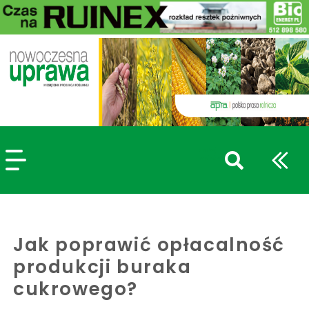
szukaj
wpisów
WPISZ CO NAJMNIEJ 3 ZNAKI
Jak poprawić opłacalność
produkcji buraka
cukrowego?