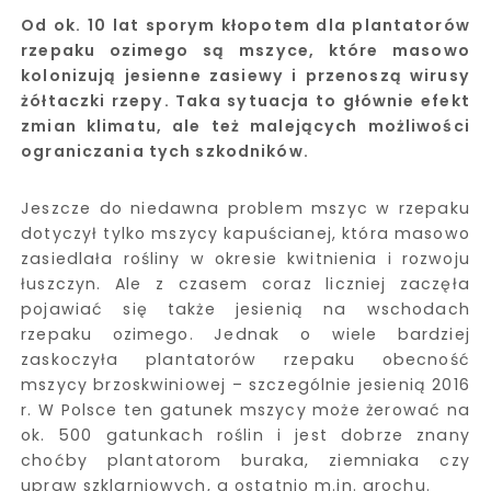
Od ok. 10 lat sporym kłopotem dla plantatorów
rzepaku ozimego są mszyce, które masowo
kolonizują jesienne zasiewy i przenoszą wirusy
żółtaczki rzepy. Taka sytuacja to głównie efekt
zmian klimatu, ale też malejących możliwości
ograniczania tych szkodników.
Jeszcze do niedawna problem mszyc w rzepaku
dotyczył tylko mszycy kapuścianej, która masowo
zasiedlała rośliny w okresie kwitnienia i rozwoju
łuszczyn. Ale z czasem coraz liczniej zaczęła
pojawiać się także jesienią na wschodach
rzepaku ozimego. Jednak o wiele bardziej
zaskoczyła plantatorów rzepaku obecność
mszycy brzoskwiniowej – szczególnie jesienią 2016
r. W Polsce ten gatunek mszycy może żerować na
ok. 500 gatunkach roślin i jest dobrze znany
choćby plantatorom buraka, ziemniaka czy
upraw szklarniowych, a ostatnio m.in. grochu.