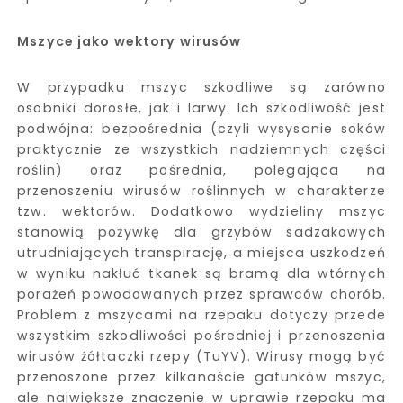
Mszyce jako wektory wirusów
W przypadku mszyc szkodliwe są zarówno
osobniki dorosłe, jak i larwy. Ich szkodliwość jest
podwójna: bezpośrednia (czyli wysysanie soków
praktycznie ze wszystkich nadziemnych części
roślin) oraz pośrednia, polegająca na
przenoszeniu wirusów roślinnych w charakterze
tzw. wektorów. Dodatkowo wydzieliny mszyc
stanowią pożywkę dla grzybów sadzakowych
utrudniających transpirację, a miejsca uszkodzeń
w wyniku nakłuć tkanek są bramą dla wtórnych
porażeń powodowanych przez sprawców chorób.
Problem z mszycami na rzepaku dotyczy przede
wszystkim szkodliwości pośredniej i przenoszenia
wirusów żółtaczki rzepy (TuYV). Wirusy mogą być
przenoszone przez kilkanaście gatunków mszyc,
ale największe znaczenie w uprawie rzepaku ma