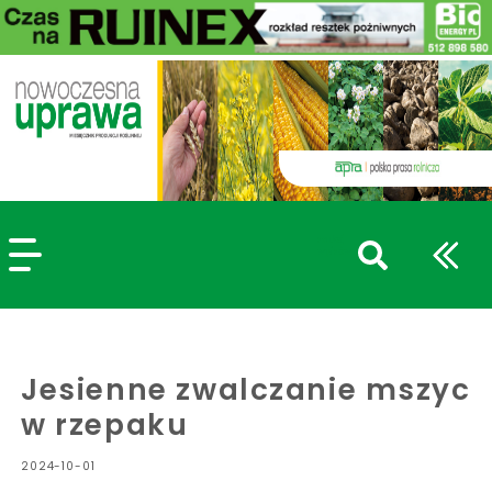
szukaj
wpisów
WPISZ CO NAJMNIEJ 3 ZNAKI
Jesienne zwalczanie mszyc
w rzepaku
2024-10-01