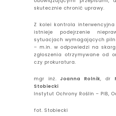
obowiązującymi przepisami, 
skutecznie chronić uprawy.
Z kolei kontrola interwencyjn
istnieje podejrzenie niepr
sytuacjach wymagających pil
– m.in. w odpowiedzi na skarg
zgłoszenia otrzymywane od or
czy prokuratura.
mgr inż.
Joanna Rolnik
, dr
Stobiecki
Instytut Ochrony Roślin – PIB, 
fot. Stobiecki