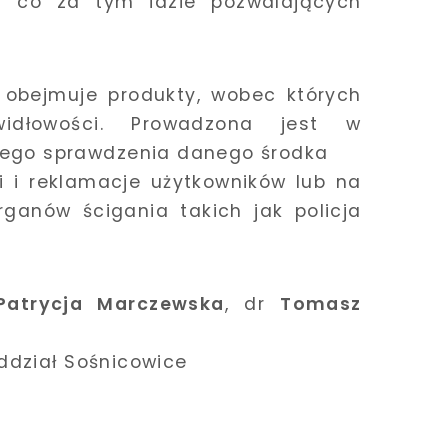
a co za tym idzie pozwalających
a obejmuje produkty, wobec których
awidłowości. Prowadzona jest w
nego sprawdzenia danego środka
i i reklamacje użytkowników lub na
ganów ścigania takich jak policja
Patrycja Marczewska
, dr
Tomasz
Oddział Sośnicowice