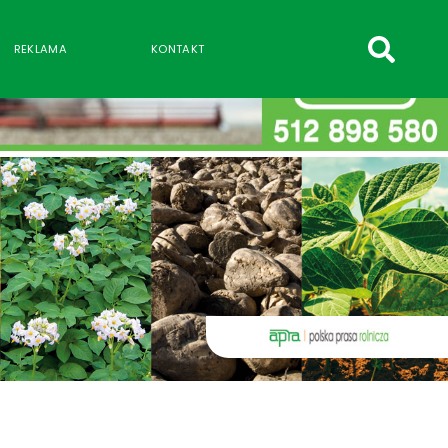
szukaj
REKLAMA
KONTAKT
wpisów
WPISZ CO NAJMNIEJ 3 ZNAKI