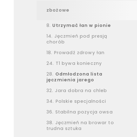
zbożowe
8.
Utrzymać łan w pionie
14.
Jęczmień pod presją
chorób
18.
Prowadź zdrowy łan
24.
T1 bywa konieczny
28.
Odmłodzona lista
jęczmienia jarego
32.
Jara dobra na chleb
34.
Polskie specjalności
36.
Stabilna pozycja owsa
38.
Jęczmień na browar to
trudna sztuka