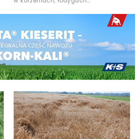
w korzeniach, łodygach…