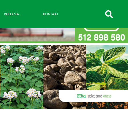
szukaj
REKLAMA
KONTAKT
wpisów
WPISZ CO NAJMNIEJ 3 ZNAKI