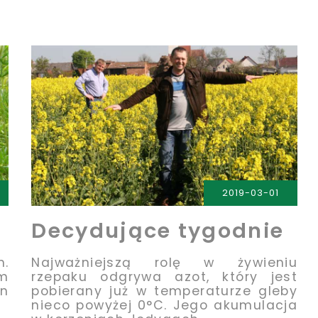
2019-03-01
Decydujące tygodnie
n.
Najważniejszą rolę w żywieniu
m
rzepaku odgrywa azot, który jest
in
pobierany już w temperaturze gleby
nieco powyżej 0°C. Jego akumulacja