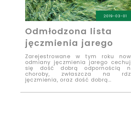
PRZECZYTAJ
2019-03-01
Odmłodzona lista
jęczmienia jarego
Zarejestrowane w tym roku now
odmiany jęczmienia jarego cechu
się dość dobrą odpornością n
choroby, zwłaszcza na rdz
jęczmienia, oraz dość dobrą…