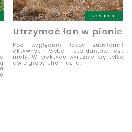
2019-03-01
Utrzymać łan w pionie
Pod względem liczby substancji
aktywnych wybór retardantów jest
e
mały. W praktyce wyróżnia się tylko
ją
dwie grupy chemiczne.
a
ę