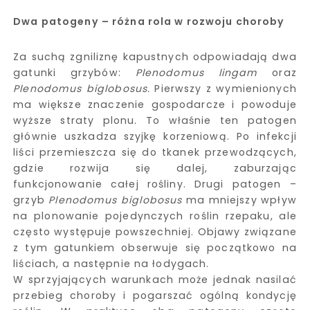
Dwa patogeny – różna rola w rozwoju choroby
Za suchą zgniliznę kapustnych odpowiadają dwa
gatunki grzybów:
Plenodomus lingam
oraz
Plenodomus biglobosus.
Pierwszy z wymienionych
ma większe znaczenie gospodarcze i powoduje
wyższe straty plonu. To właśnie ten patogen
głównie uszkadza szyjkę korzeniową. Po infekcji
liści przemieszcza się do tkanek przewodzących,
gdzie rozwija się dalej, zaburzając
funkcjonowanie całej rośliny. Drugi patogen –
grzyb
Plenodomus biglobosus
ma mniejszy wpływ
na plonowanie pojedynczych roślin rzepaku, ale
często występuje powszechniej. Objawy związane
z tym gatunkiem obserwuje się początkowo na
liściach, a następnie na łodygach.
W sprzyjających warunkach może jednak nasilać
przebieg choroby i pogarszać ogólną kondycję