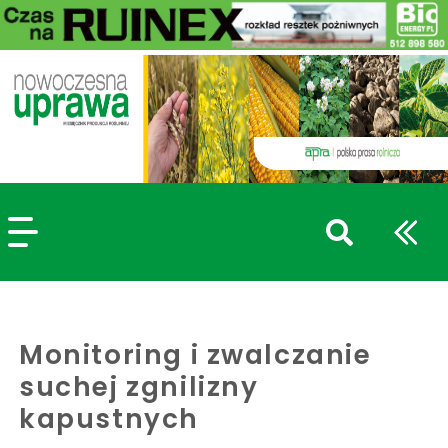
szukaj
wpisów
WPISZ CO NAJMNIEJ 3 ZNAKI
Monitoring i zwalczanie
suchej zgnilizny
kapustnych