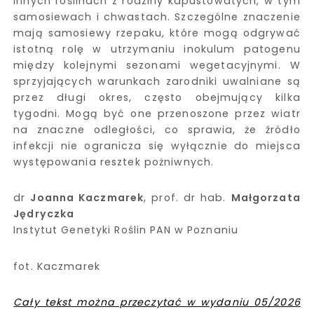
innych roślinach z rodziny kapustowatych, w tym
samosiewach i chwastach. Szczególne znaczenie
mają samosiewy rzepaku, które mogą odgrywać
istotną rolę w utrzymaniu inokulum patogenu
między kolejnymi sezonami wegetacyjnymi. W
sprzyjających warunkach zarodniki uwalniane są
przez długi okres, często obejmujący kilka
tygodni. Mogą być one przenoszone przez wiatr
na znaczne odległości, co sprawia, że źródło
infekcji nie ogranicza się wyłącznie do miejsca
występowania resztek pożniwnych.
dr
Joanna Kaczmarek
, prof. dr hab.
Małgorzata
Jędryczka
Instytut Genetyki Roślin PAN w Poznaniu
fot. Kaczmarek
Cały tekst można przeczytać w wydaniu 05/2026