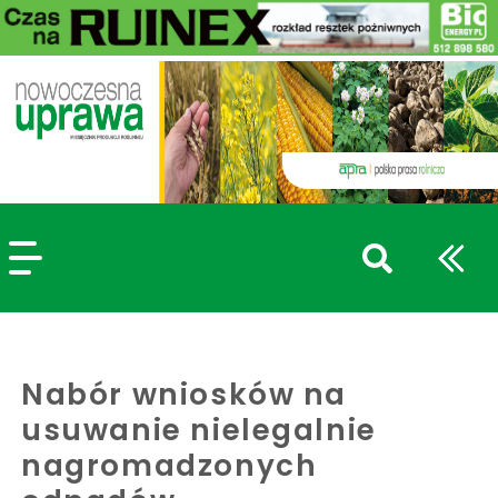
szukaj
wpisów
WPISZ CO NAJMNIEJ 3 ZNAKI
Nabór wniosków na
usuwanie nielegalnie
nagromadzonych