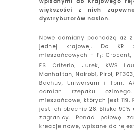
wpisanymi do Krajowego reje
większości z nich zapewn
dystrybutorów nasion.
Nowe odmiany pochodzą aż z d
jednej krajowej. Do KR 
mieszańcowych – F
: Crocant,
1
ES Criterio, Jurek, KWS Lau
Manhattan, Nairobi, Pirol, PT30
Bachus, Uniwersum i Tom. Ak
odmian rzepaku ozimego.
mieszańcowe, których jest 119.
jest ich obecnie 28. Blisko 90
zagranicy. Ponad połowę za
kreacje nowe, wpisane do rejest