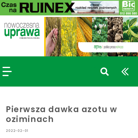
szukaj
wpisów
WPISZ CO NAJMNIEJ 3 ZNAKI
Pierwsza dawka azotu w
oziminach
2022-02-01