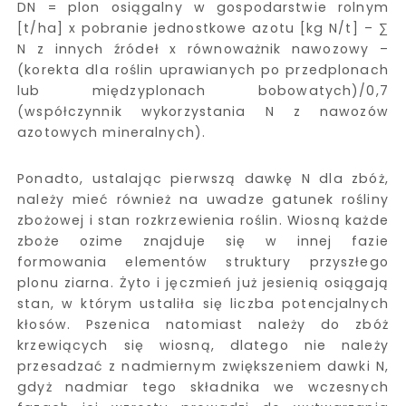
DN = plon osiągalny w gospodarstwie rolnym
[t/ha] x pobranie jednostkowe azotu [kg N/t] – ∑
N z innych źródeł x równoważnik nawozowy –
(korekta dla roślin uprawianych po przedplonach
lub międzyplonach bobowatych)/0,7
(współczynnik wykorzystania N z nawozów
azotowych mineralnych).
Ponadto, ustalając pierwszą dawkę N dla zbóż,
należy mieć również na uwadze gatunek rośliny
zbożowej i stan rozkrzewienia roślin. Wiosną każde
zboże ozime znajduje się w innej fazie
formowania elementów struktury przyszłego
plonu ziarna. Żyto i jęczmień już jesienią osiągają
stan, w którym ustaliła się liczba potencjalnych
kłosów. Pszenica natomiast należy do zbóż
krzewiących się wiosną, dlatego nie należy
przesadzać z nadmiernym zwiększeniem dawki N,
gdyż nadmiar tego składnika we wczesnych