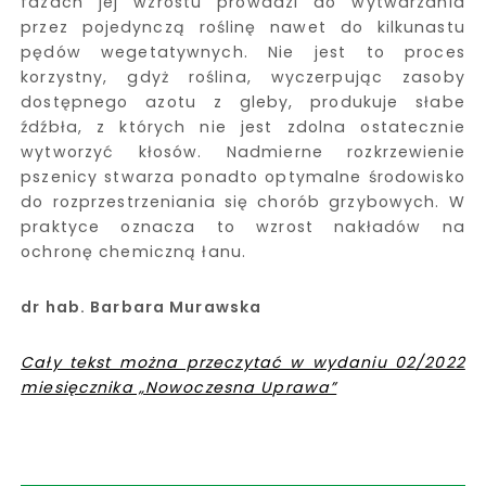
fazach jej wzrostu prowadzi do wytwarzania
przez pojedynczą roślinę nawet do kilkunastu
pędów wegetatywnych. Nie jest to proces
korzystny, gdyż roślina, wyczerpując zasoby
dostępnego azotu z gleby, produkuje słabe
źdźbła, z których nie jest zdolna ostatecznie
wytworzyć kłosów. Nadmierne rozkrzewienie
pszenicy stwarza ponadto optymalne środowisko
do rozprzestrzeniania się chorób grzybowych. W
praktyce oznacza to wzrost nakładów na
ochronę chemiczną łanu.
dr hab. Barbara Murawska
Cały tekst można przeczytać w wydaniu 02/2022
miesięcznika „Nowoczesna Uprawa”