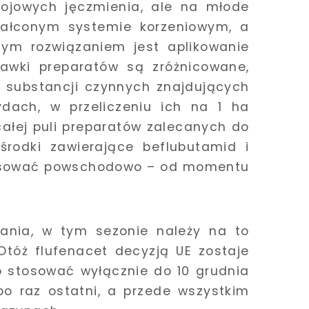
jowych jęczmienia, ale na młode
tałconym systemie korzeniowym, a
tnym rozwiązaniem jest aplikowanie
awki preparatów są zróżnicowane,
ć substancji czynnych znajdujących
dach, w przeliczeniu ich na 1 ha
 całej puli preparatów zalecanych do
rodki zawierające beflubutamid i
tosować powschodowo – od momentu
ania, w tym sezonie należy na to
 Otóż flufenacet decyzją UE zostaje
o stosować wyłącznie do 10 grudnia
po raz ostatni, a przede wszystkim