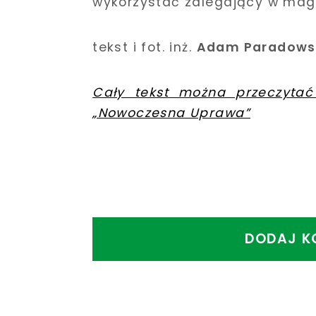
wykorzystać zalegający w mag
tekst i fot. inż.
Adam Paradows
Cały tekst można przeczytać
„Nowoczesna Uprawa”
DODAJ K