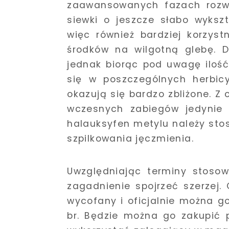
zaawansowanych fazach rozwo
siewki o jeszcze słabo wyksz
więc również bardziej korzys
środków na wilgotną glebę. D
jednak biorąc pod uwagę iloś
się w poszczególnych herbicy
okazują się bardzo zbliżone. Z
wczesnych zabiegów jedynie ś
halauksyfen metylu należy s
szpilkowania jęczmienia.
Uwzględniając terminy stosow
zagadnienie spojrzeć szerzej.
wycofany i oficjalnie można g
br. Będzie można go zakupić 