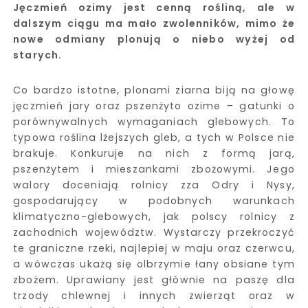
Jęczmień ozimy jest cenną rośliną, ale w
dalszym ciągu ma mało zwolenników, mimo że
nowe odmiany plonują o niebo wyżej od
starych.
Co bardzo istotne, plonami ziarna biją na głowę
jęczmień jary oraz pszenżyto ozime – gatunki o
porównywalnych wymaganiach glebowych. To
typowa roślina lżejszych gleb, a tych w Polsce nie
brakuje. Konkuruje na nich z formą jarą,
pszenżytem i mieszankami zbożowymi. Jego
walory doceniają rolnicy zza Odry i Nysy,
gospodarujący w podobnych warunkach
klimatyczno-glebowych, jak polscy rolnicy z
zachodnich województw. Wystarczy przekroczyć
te graniczne rzeki, najlepiej w maju oraz czerwcu,
a wówczas ukażą się olbrzymie łany obsiane tym
zbożem. Uprawiany jest głównie na paszę dla
trzody chlewnej i innych zwierząt oraz w