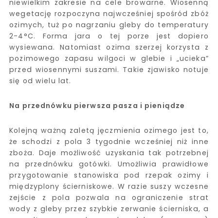
niewielkim zakresie na cele browarne. Wiosenną
wegetację rozpoczyna najwcześniej spośród zbóż
ozimych, tuż po nagrzaniu gleby do temperatury
2-4°C. Forma jara o tej porze jest dopiero
wysiewana. Natomiast ozima szerzej korzysta z
pozimowego zapasu wilgoci w glebie i „ucieka”
przed wiosennymi suszami. Takie zjawisko notuje
się od wielu lat.
Na przednówku pierwsza pasza i pieniądze
Kolejną ważną zaletą jęczmienia ozimego jest to,
że schodzi z pola 3 tygodnie wcześniej niż inne
zboża. Daje możliwość uzyskania tak potrzebnej
na przednówku gotówki. Umożliwia prawidłowe
przygotowanie stanowiska pod rzepak ozimy i
międzyplony ścierniskowe. W razie suszy wczesne
zejście z pola pozwala na ograniczenie strat
wody z gleby przez szybkie zerwanie ścierniska, a