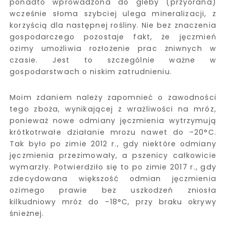
ponadto wprowadzona do gleby (przyorana)
wcześnie słoma szybciej ulega mineralizacji, z
korzyścią dla następnej rośliny. Nie bez znaczenia
gospodarczego pozostaje fakt, że jęczmień
ozimy umożliwia rozłożenie prac żniwnych w
czasie. Jest to szczególnie ważne w
gospodarstwach o niskim zatrudnieniu.
Moim zdaniem należy zapomnieć o zawodności
tego zboża, wynikającej z wrażliwości na mróz,
ponieważ nowe odmiany jęczmienia wytrzymują
krótkotrwałe działanie mrozu nawet do –20°C.
Tak było po zimie 2012 r., gdy niektóre odmiany
jęczmienia przezimowały, a pszenicy całkowicie
wymarzły. Potwierdziło się to po zimie 2017 r., gdy
zdecydowana większość odmian jęczmienia
ozimego prawie bez uszkodzeń zniosła
kilkudniowy mróz do –18°C, przy braku okrywy
śnieżnej.