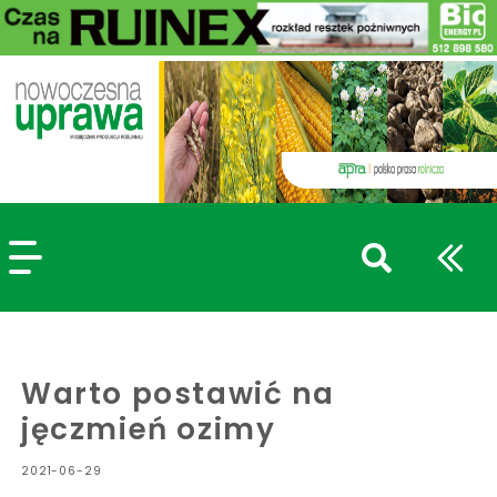
szukaj
wpisów
WPISZ CO NAJMNIEJ 3 ZNAKI
Warto postawić na
jęczmień ozimy
2021-06-29