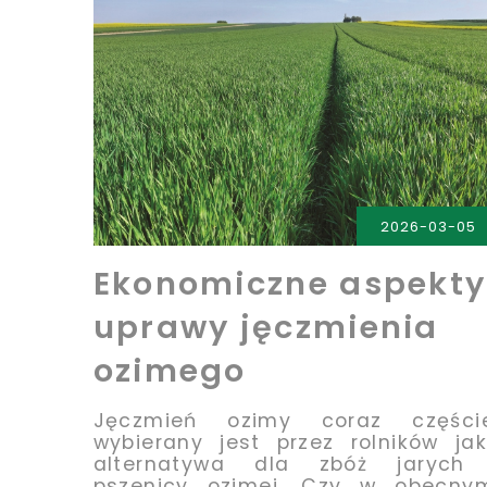
PRZECZYTAJ
2026-03-05
Ekonomiczne aspekty
uprawy jęczmienia
ozimego
Jęczmień ozimy coraz częście
wybierany jest przez rolników ja
alternatywa dla zbóż jarych 
pszenicy ozimej. Czy w obecny