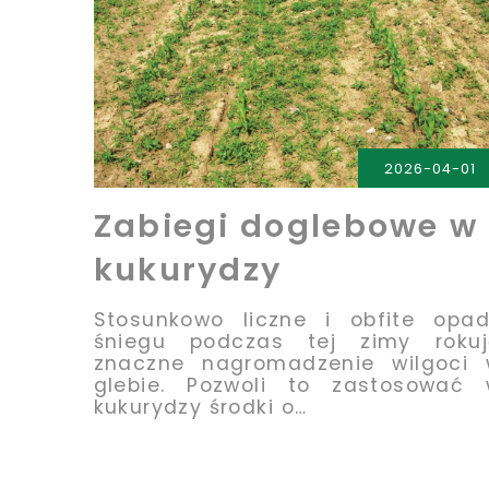
PRZECZYTAJ
2026-04-01
Zabiegi doglebowe w
kukurydzy
Stosunkowo liczne i obfite opa
śniegu podczas tej zimy rokuj
znaczne nagromadzenie wilgoci
glebie. Pozwoli to zastosować
kukurydzy środki o…