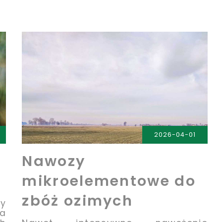
2026-04-01
Nawozy
mikroelementowe do
zbóż ozimych
y
a