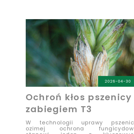
PRZECZYTAJ
2026-04-30
Ochroń kłos pszenicy
zabiegiem T3
W technologii uprawy pszenic
ozimej ochrona fungicydow