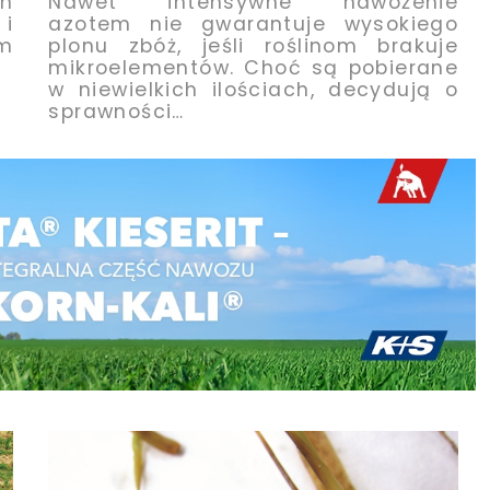
h
Nawet intensywne nawożenie
i
azotem nie gwarantuje wysokiego
m
plonu zbóż, jeśli roślinom brakuje
mikroelementów. Choć są pobierane
w niewielkich ilościach, decydują o
sprawności…