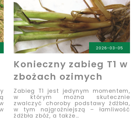
2026-03-05
Konieczny zabieg T1 w
zbożach ozimych
dy
Zabieg T1 jest jedynym momentem,
ą
w którym można skutecznie
 w
zwalczyć choroby podstawy źdźbła,
 w
w tym najgroźniejszą – łamliwość
źdźbła zbóż, a także…