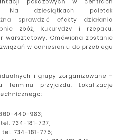
antacji pokazowych w centrach
o. Na dziesiątkach poletek
żna sprawdzić efekty działania
nie zbóż, kukurydzy i rzepaku.
r warsztatowy. Omówiona zostanie
związań w odniesieniu do przebiegu
widualnych i grupy zorganizowane –
 terminu przyjazdu. Lokalizacje
technicznego:
. 660-440-983;
tel. 734-181-727;
tel. 734-181-775;