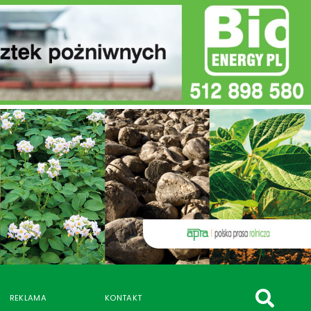
szukaj
REKLAMA
KONTAKT
wpisów