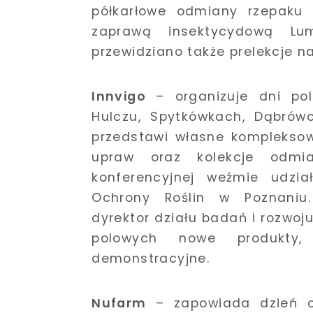
półkarłowe odmiany rzepaku 
zaprawą insektycydową Lu
przewidziano także prelekcje n
Innvigo
– organizuje dni po
Hulczu, Spytkówkach, Dąbrówc
przedstawi własne kompleksow
upraw oraz kolekcje odmia
konferencyjnej weźmie udzia
Ochrony Roślin w Poznaniu.
dyrektor działu badań i rozwoj
polowych nowe produkty,
demonstracyjne.
Nufarm
– zapowiada dzień ot