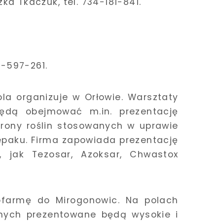
ka Tkaczuk, tel. 734-181-841.
1-597-261.
la organizuje w Orłowie. Warsztaty
ędą obejmować m.in. prezentację
hrony roślin stosowanych w uprawie
zepaku. Firma zapowiada prezentację
, jak Tezosar, Azoksar, Chwastox
armę do Mirogonowic. Na polach
nych prezentowane będą wysokie i