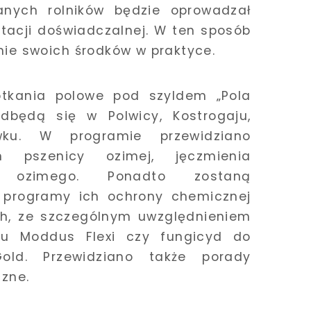
anych rolników będzie oprowadzał
stacji doświadczalnej. W ten sposób
nie swoich środków w praktyce.
tkania polowe pod szyldem „Pola
dbędą się w Polwicy, Kostrogaju,
wku. W programie przewidziano
n pszenicy ozimej, jęczmienia
 ozimego. Ponadto zostaną
programy ich ochrony chemicznej
h, ze szczególnym uwzględnieniem
stu Moddus Flexi czy fungicyd do
old. Przewidziano także porady
czne.