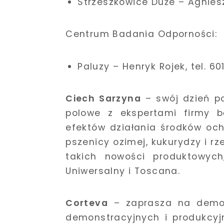
Strzeszkowice Duże – Agniesz
Centrum Badania Odporności:
Paluzy – Henryk Rojek, tel. 60
Ciech Sarzyna
– swój dzień po
polowe z ekspertami firmy b
efektów działania środków oc
pszenicy ozimej, kukurydzy i r
takich nowości produktowych
Uniwersalny i Toscana.
Corteva
– zaprasza na demof
demonstracyjnych i produkcyj