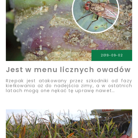
2019-09-02
Jest w menu licznych owadów
Rzepak jest atakowany przez szkodniki od fazy
kiełkowania aż do nadejścia zimy, a w ostatnich
latach mogą one nękać tę uprawę nawet…