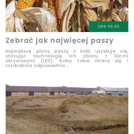
2019-09-02
Zebrać jak najwięcej paszy
Największe plony paszy z kolb uzyskuje się,
stosując technologię ich zbioru z liśćmi
okrywowymi (LKS). Kolby takie zbiera się i
rozdrabnia odpowiednio…