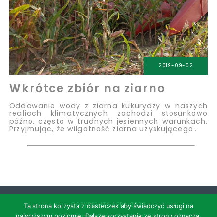
2019-09-02
Wkrótce zbiór na ziarno
Oddawanie wody z ziarna kukurydzy w naszych
realiach klimatycznych zachodzi stosunkowo
późno, często w trudnych jesiennych warunkach.
Przyjmując, że wilgotność ziarna uzyskującego…
COPYRIGHTS APRA
2026
Ta strona korzysta z ciasteczek aby świadczyć usługi na
najwyższym poziomie. Dalsze korzystanie ze strony oznacza,