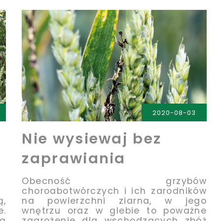
2020-08-03
Nie wysiewaj bez
zaprawiania
Obecność grzybów
choroabotwórczych i ich zarodników
ą,
na powierzchni ziarna, w jego
e.
wnętrzu oraz w glebie to poważne
ą
zagrożenie dla wschodzących zbóż