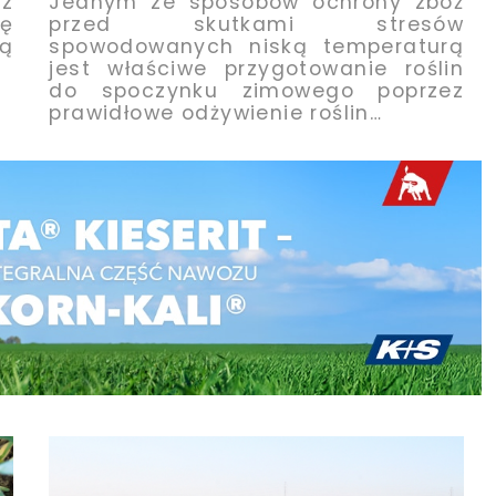
z
Jednym ze sposobów ochrony zbóż
ię
przed skutkami stresów
ną
spowodowanych niską temperaturą
jest właściwe przygotowanie roślin
do spoczynku zimowego poprzez
prawidłowe odżywienie roślin…