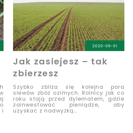
2020-09-01
Jak zasiejesz – tak
zbierzesz
ch
Szybko zbliża się kolejna pora
 w
siewów zbóż ozimych. Rolnicy jak co
j
roku stają przed dylematem, gdzie
o
zainwestować pieniądze, aby
 i
uzyskać z nadwyżką…