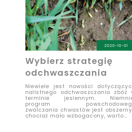
PRZECZYTAJ
2020-10-01
Wybierz strategię
odchwaszczania
Niewiele jest nowości dotyczący
nalistnego odchwaszczania zbóż
terminie jesiennym. Niemnie
program powschodoweg
zwalczania chwastów jest obszerny
chociaż mało wzbogacony, warto…