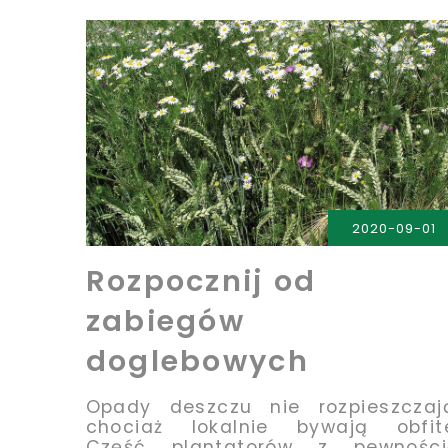
PRZECZYTAJ
2020-09-01
Rozpocznij od
zabiegów
doglebowych
Opady deszczu nie rozpieszczaj
chociaż lokalnie bywają obfit
Część plantatorów z pewności