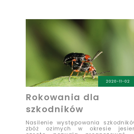
PRZECZYTAJ
2020-11-02
Rokowania dla
szkodników
Nasilenie występowania szkodnik
zbóż ozimych w okresie jesien