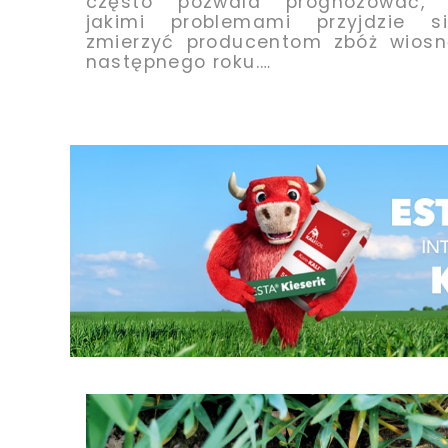
często pozwala prognozować, 
jakimi problemami przyjdzie s
zmierzyć producentom zbóż wios
następnego roku.…